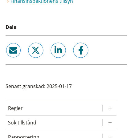
Finansinspektionens tillsyn
Dela
email
twitter
linkedin
facebook
Senast granskad: 2025-01-17
Regler
Sök tillstånd
Rapportering