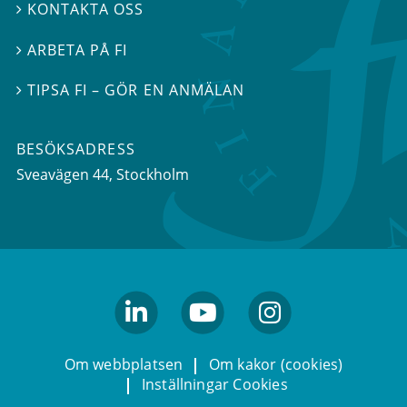
KONTAKTA OSS

ARBETA PÅ FI

TIPSA FI – GÖR EN ANMÄLAN

BESÖKSADRESS
Sveavägen 44
, Stockholm
linkedin
youtube
Instagram
Om webbplatsen
Om kakor (cookies)
Inställningar Cookies