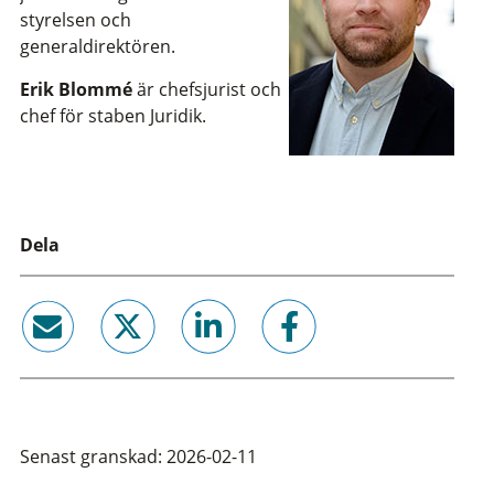
styrelsen och
generaldirektören.
Erik Blommé
är chefsjurist och
chef för staben Juridik.
Dela
email
twitter
linkedin
facebook
Senast granskad: 2026-02-11