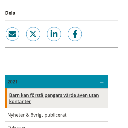
Dela
email
twitter
linkedin
facebook
2021
Barn kan förstå pengars värde även utan
kontanter
Nyheter & övrigt publicerat