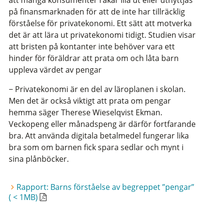
att många konsumenter råkar illa ut eller utnyttjas
på finansmarknaden för att de inte har tillräcklig
förståelse för privatekonomi. Ett sätt att motverka
det är att lära ut privatekonomi tidigt. Studien visar
att bristen på kontanter inte behöver vara ett
hinder för föräldrar att prata om och låta barn
uppleva värdet av pengar
− Privatekonomi är en del av läroplanen i skolan.
Men det är också viktigt att prata om pengar
hemma säger Therese Wieselqvist Ekman.
Veckopeng eller månadspeng är därför fortfarande
bra. Att använda digitala betalmedel fungerar lika
bra som om barnen fick spara sedlar och mynt i
sina plånböcker.
Rapport: Barns förståelse av begreppet ”pengar”
( < 1MB)