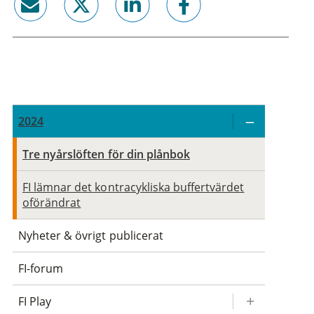
email
twitter
linkedin
facebook
2024
Tre nyårslöften för din plånbok
FI lämnar det kontracykliska buffertvärdet
oförändrat
Nyheter & övrigt publicerat
FI-forum
FI Play