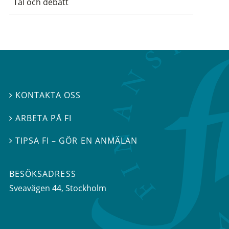
Tal och debatt
KONTAKTA OSS

ARBETA PÅ FI

TIPSA FI – GÖR EN ANMÄLAN

BESÖKSADRESS
Sveavägen 44
, Stockholm