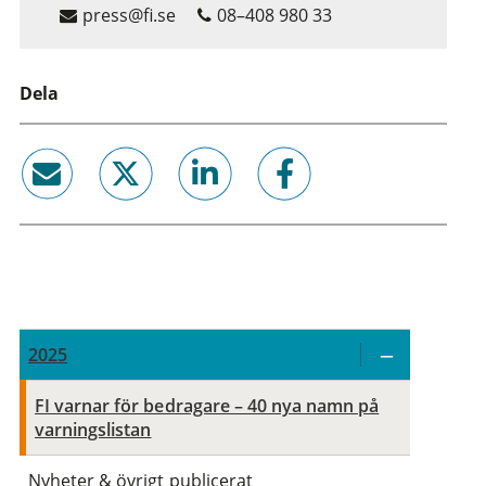
press@fi.se
08–408 980 33
Dela
email
twitter
linkedin
facebook
2025
FI varnar för bedragare – 40 nya namn på
varningslistan
Nyheter & övrigt publicerat