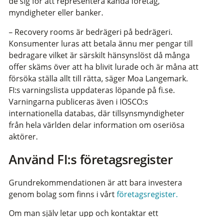
de sig för att representera kända företag,
myndigheter eller banker.
– Recovery rooms är bedrägeri på bedrägeri.
Konsumenter luras att betala ännu mer pengar till
bedragare vilket är särskilt hänsynslöst då många
offer skäms över att ha blivit lurade och är måna att
försöka ställa allt till rätta, säger Moa Langemark.
FI:s varningslista uppdateras löpande på fi.se.
Varningarna publiceras även i IOSCO:s
internationella databas, där tillsynsmyndigheter
från hela världen delar information om oseriösa
aktörer.
Använd FI:s företagsregister
Grundrekommendationen är att bara investera
genom bolag som finns i vårt
företagsregister.
Om man själv letar upp och kontaktar ett