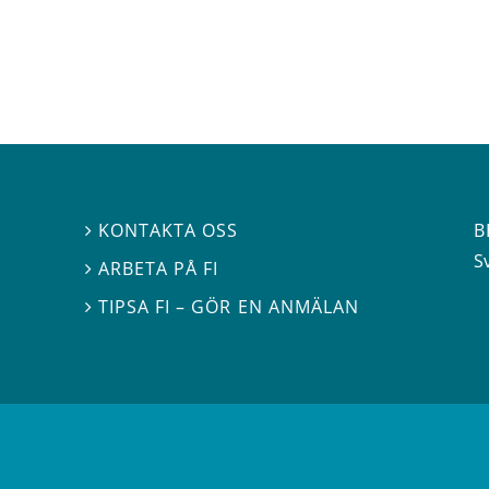
B
KONTAKTA OSS

S
ARBETA PÅ FI

TIPSA FI – GÖR EN ANMÄLAN
