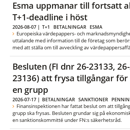
Esma uppmanar till fortsatt ak
T+1-deadline i höst
2026-08-07
|
T+1
BETALNINGAR
ESMA
Europeiska värdepappers- och marknadsmyndigheten
uttalande med information till de företag som ber
med att ställa om till avveckling av värdepappersaffä
Besluten (FI dnr 26-23133, 26
23136) att frysa tillgångar fö
en grupp
2026-07-17
|
BETALNINGAR
SANKTIONER
PENNIN
Finansinspektionen har fattat beslut om att tillgå
grupp ska frysas. Besluten grundar sig på ekonomis
en sanktionskommitté under FN:s säkerhetsråd.