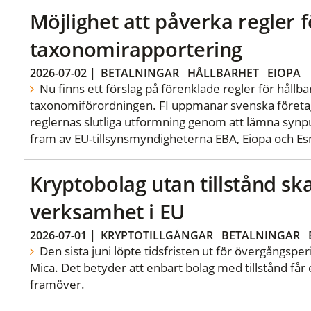
Möjlighet att påverka regler f
taxonomirapportering
2026-07-02
|
BETALNINGAR
HÅLLBARHET
EIOPA
Nu finns ett förslag på förenklade regler för hållb
taxonomiförordningen. FI uppmanar svenska företa
reglernas slutliga utformning genom att lämna synpu
fram av EU-tillsynsmyndigheterna EBA, Eiopa och E
Kryptobolag utan tillstånd sk
verksamhet i EU
2026-07-01
|
KRYPTOTILLGÅNGAR
BETALNINGAR
Den sista juni löpte tidsfristen ut för övergångspe
Mica. Det betyder att enbart bolag med tillstånd får 
framöver.