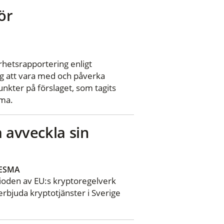
ör
arhetsrapportering enligt
g att vara med och påverka
nkter på förslaget, som tagits
sma.
a avveckla sin
ESMA
rioden av EU:s kryptoregelverk
erbjuda kryptotjänster i Sverige