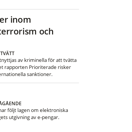
ker inom
 terrorism och
TVÄTT
nyttjas av kriminella för att tvätta
et rapporten Prioriterade risker
ernationella sanktioner.
ÅGÅENDE
ar följt lagen om elektroniska
ts utgivning av e-pengar.