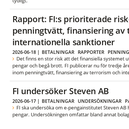
tydligt.
Rapport: FI:s prioriterade ris
penningtvätt, finansiering av
internationella sanktioner
2026-06-18
|
BETALNINGAR
RAPPORTER
PENNING
Det finns en stor risk att det finansiella systemet ut
pengar och begå brott. FI publicerar nu för tredje år
inom penningtvätt, finansiering av terrorism och int
FI undersöker Steven AB
2026-06-17
|
BETALNINGAR
UNDERSÖKNINGAR
P
FI ska undersöka om e-pengainstitutet Steven AB h
pengar. Undersökningen omfattar bland annat bolage