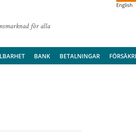
English
ansmarknad för alla
LBARHET
BANK
BETALNINGAR
FÖRSÄKR