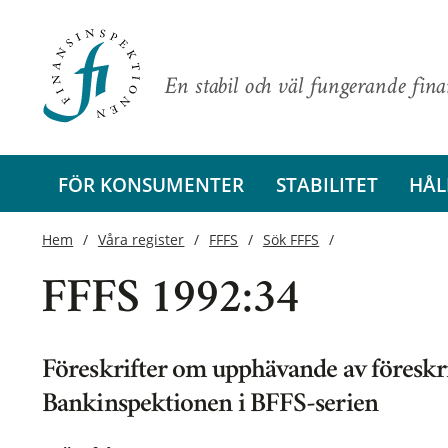
En stabil och väl fungerande fin
FÖR KONSUMENTER
STABILITET
HÅL
Hem
Våra register
FFFS
Sök FFFS
FFFS 1992:34
Föreskrifter om upphävande av föreskrif
Bankinspektionen i BFFS-serien