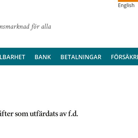
English
ansmarknad för alla
LBARHET
BANK
BETALNINGAR
FÖRSÄKR
ter som utfärdats av f.d.