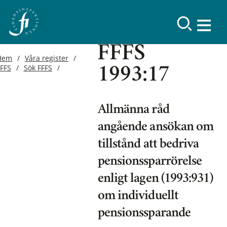
FFFS
Hem
Våra register
FFFS
Sök FFFS
1993:17
Allmänna råd
angående ansökan om
tillstånd att bedriva
pensionssparrörelse
enligt lagen (1993:931)
om individuellt
pensionssparande