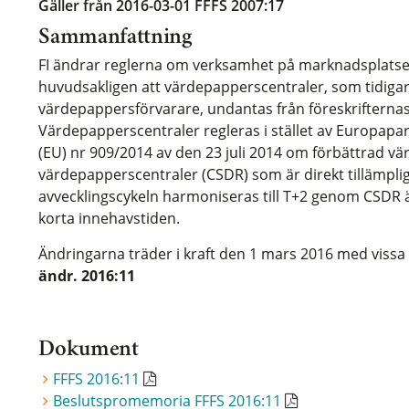
Gäller från 2016-03-01
FFFS 2007:17
Sammanfattning
FI ändrar reglerna om verksamhet på marknadsplatse
huvudsakligen att värdepapperscentraler, som tidigar
värdepappersförvarare, undantas från föreskrifterna
Värdepapperscentraler regleras i stället av Europapa
(EU) nr 909/2014 av den 23 juli 2014 om förbättrad 
värdepapperscentraler (CSDR) som är direkt tillämplig
avvecklingscykeln harmoniseras till T+2 genom CSD
korta innehavstiden.
Ändringarna träder i kraft den 1 mars 2016 med vis
ändr. 2016:11
Dokument
FFFS 2016:11
Beslutspromemoria FFFS 2016:11