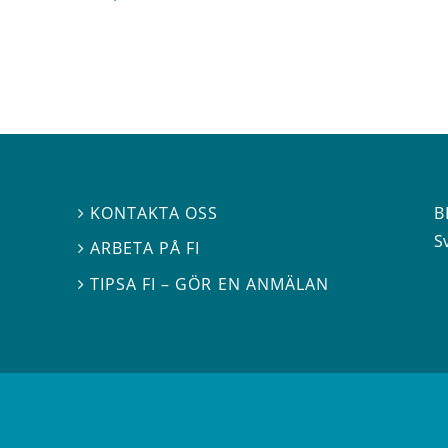
B
KONTAKTA OSS

S
ARBETA PÅ FI

TIPSA FI – GÖR EN ANMÄLAN
