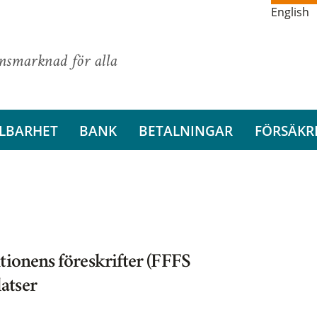
English
ansmarknad för alla
LBARHET
BANK
BETALNINGAR
FÖRSÄKR
tionens föreskrifter (FFFS
atser