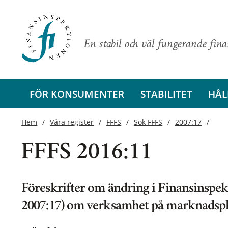
En stabil och väl fungerande fin
FÖR KONSUMENTER
STABILITET
HÅL
Hem
Våra register
FFFS
Sök FFFS
2007:17
FFFS 2016:11
Föreskrifter om ändring i Finansinspek
2007:17) om verksamhet på marknadspl