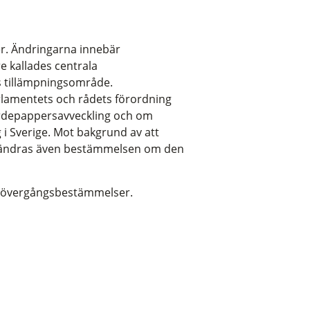
r. Ändringarna innebär
e kallades centrala
s tillämpningsområde.
rlamentets och rådets förordning
värdepappersavveckling och om
 i Sverige. Mot bakgrund av att
R ändras även bestämmelsen om den
sa övergångsbestämmelser.