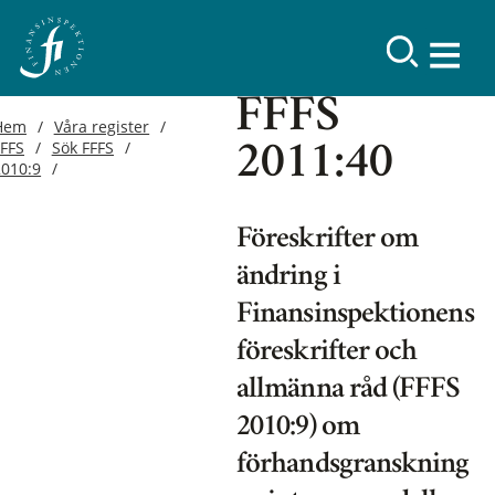
FFFS
Hem
Våra register
FFFS
Sök FFFS
2011:40
2010:9
Föreskrifter om
ändring i
Finansinspektionens
föreskrifter och
allmänna råd (FFFS
2010:9) om
förhandsgranskning