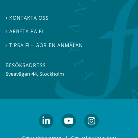
KONTAKTA OSS

ARBETA PÅ FI

TIPSA FI – GÖR EN ANMÄLAN

BESÖKSADRESS
Sveavägen 44
, Stockholm
linkedin
youtube
Instagram