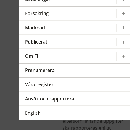
kreditinstitut och
värdepappersbolag
Försäkring
Gäller från 2014-08-02
FFFS
Marknad
2011:37
Publicerat
Sammanfattning
FI ändrar
Om FI
tillämpningsområdet så att
det överensstämmer med
Prenumerera
tillämpnings¬området för
likviditetsreglerna i
Våra register
tillsynsförordningen. Vidare
upphäver FI kraven på viss
Ansök och rapportera
rapportering av
likviditetsreserv och likvida
English
tillgångar och kassaflöden
eftersom liknande uppgifter
ska rapporteras enligt