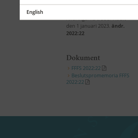
(PEPP-produkt).
English
Ändringarna träder i kraft
den 1 januari 2023.
ändr.
2022:22
Dokument
FFFS 2022:22
Beslutspromemoria FFFS
2022:22