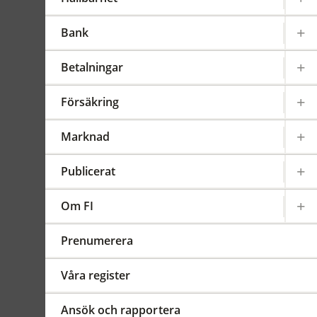
Gäller från 2023-01-01
FFFS
2013:10
Bank
Sammanfattning
Betalningar
FI lägger till en upplysning
om att det finns ytterligare
Försäkring
bestämmelser i
Finansinspektionens
Marknad
föreskrifter (2022:20) om en
paneuropeisk privat
Publicerat
pensionsprodukt, för AIF-
förvaltare som är PEPP-
Om FI
sparinstitut eller PEPP-
distributörer enligt
Prenumerera
Europaparlamentets och
rådets förordning (EU)
Våra register
2019/1238 av den 20 juni
2019 om en paneuropeisk
Ansök och rapportera
privat pensionsprodukt