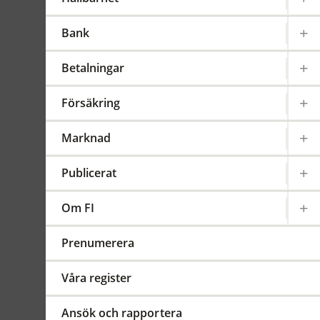
Bank
Gäller från 2016-01-01
FFFS
2013:8
Betalningar
Sammanfattning
Ändringarna innebär att
Försäkring
bestämmelserna om maximal
avsättning till säkerhets-reserv
Marknad
inte längre kan beräknas till tre
gånger det högsta faktiska
Publicerat
självbehållet för enskild risk och
att koncernregeln tas bort. Syftet
Om FI
är att säkra att storleken på
säkerhetsreserven motsvarar
Prenumerera
riskerna i den verksamhet som
företaget bedriver och motverka
Våra register
att reserven används till andra
syften än de avsedda.
Ansök och rapportera