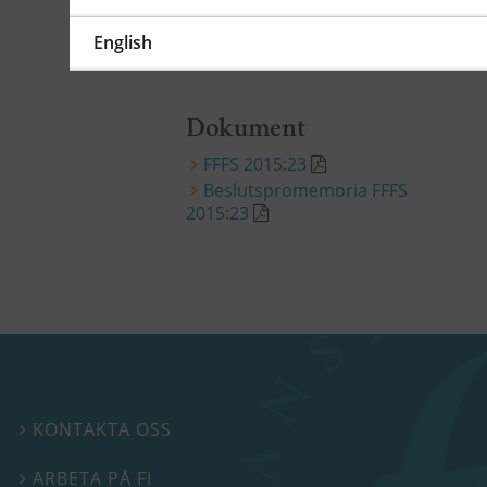
Föreskrifterna träder i kraft den 1
januari 2016.
ändr. 2015:23
English
Dokument
FFFS 2015:23
Beslutspromemoria FFFS
2015:23
KONTAKTA OSS

ARBETA PÅ FI
