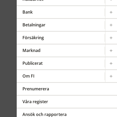
operativa risker
Bank
Gäller från 2024-07-01
FFFS
2014:4
Betalningar
Sammanfattning
Ändringarna innebär att
Försäkring
clearingorganisationer inte
längre omfattas av
Marknad
tillämpningsområdet och
föranleds av att begreppet
Publicerat
clearingorganisation tas
bort ur lagen (2007:528) om
Om FI
värdepappersmarknaden.
ändr. FFFS 2024:10
Prenumerera
Våra register
Dokument
Ansök och rapportera
FFFS 2024:10