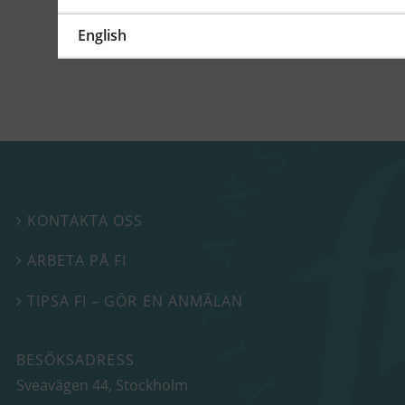
Beslutspromemoria FFFS
English
2024:10
KONTAKTA OSS

ARBETA PÅ FI

TIPSA FI – GÖR EN ANMÄLAN

BESÖKSADRESS
Sveavägen 44
, Stockholm