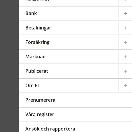
Föreskrifterna samlar i en
gemensam författning samtliga
Bank
bestämmelser som rör
försäkringsgivare från tredje
Betalningar
land som driver verksamhet i
Sverige. Föreskrifterna ersätter
Försäkring
Finansinspektionens
föreskrifter (FFFS 2011:4) om
Marknad
utländska försäkringsföretags
skyldighet att lämna
Publicerat
upplysning om solvens
avseende verksamhet i Sverige
Om FI
och Finansinspektionens
föreskrifter (FFFS 2008:9) om
Prenumerera
verksamhetsplan för
försäkringsgivare från tredje
Våra register
land.
Ansök och rapportera
Med dessa föreskrifter