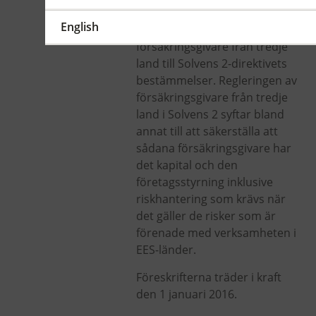
anpassar Finansinspektionen
English
de regler som träffar
försäkringsgivare från tredje
land till Solvens 2-direktivets
bestämmelser. Regleringen av
försäkringsgivare från tredje
land i Solvens 2 syftar bland
annat till att säkerställa att
sådana försäkringsgivare har
det kapital och den
företagsstyrning inklusive
riskhantering som krävs när
det gäller de risker som är
förenade med verksamheten i
EES-länder.
Föreskrifterna träder i kraft
den 1 januari 2016.