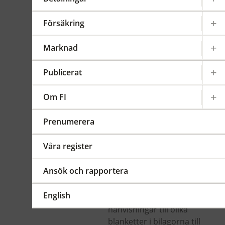
för
försäkringsrörelse
Försäkring
Gäller från 2024-01-01
FFFS
Marknad
2015:13
Publicerat
Sammanfattning
Hänvisningar i
Om FI
föreskrifterna till
kommissionens
Prenumerera
genomförandeförordning
(EU) 2015/2450 , ersätts
Våra register
med hänvisningar till
kommissionens
Ansök och rapportera
genomförandeförordning
(EU) 2023/894 . Dessutom
English
justeras ett par
hänvisningar till olika
blanketter i bilagorna till