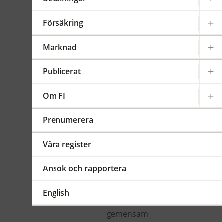
försäkringsrörelse
Försäkring
Gäller från 2016-02-01
FFFS
2015:21
Marknad
Sammanfattning
Föreskrifterna har ändrats
Publicerat
med anledning av att
kommissionens
Om FI
genomförandeförordning
(EU) 2015/2450 och
Prenumerera
2015/2452 har publicerats i
Europeiska unionens
Våra register
officiella tidning den 31
december 2015.
Ansök och rapportera
Ändringarna innebär att
hänvisningar har gjorts i
English
bestämmelserna om EU-
gemensam