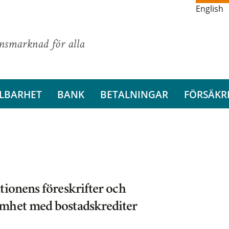
English
ansmarknad för alla
LBARHET
BANK
BETALNINGAR
FÖRSÄKR
tionens föreskrifter och
amhet med bostadskrediter