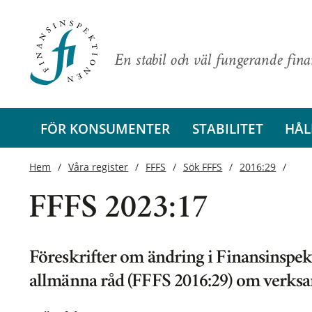
En stabil och väl fungerande fin
FÖR KONSUMENTER
STABILITET
HÅL
Hem
Våra register
FFFS
Sök FFFS
2016:29
FFFS 2023:17
Föreskrifter om ändring i Finansinspek
allmänna råd (FFFS 2016:29) om verks