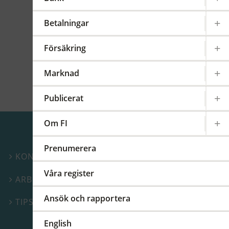
Betalningar
Dokument
FFFS 2016:34
Försäkring
Beslutspromemoria FFFS 2016:34
Marknad
Publicerat
Om FI
Prenumerera
KONTAKTA OSS

Våra register
ARBETA PÅ FI

Ansök och rapportera
TIPSA FI – GÖR EN ANMÄLAN

English