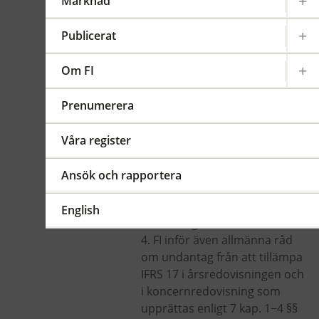
Marknad
tjänstepensionsföretag
Publicerat
Gäller från 2023-01-01
FFFS
Om FI
2019:23
Sammanfattning
Prenumerera
FI tar bort hänvisningarna i de
allmänna råden till den
Våra register
internationella
redovisningsstandarden IFRS
Ansök och rapportera
4 Försäkringsavtal eftersom
den upphävs. IFRS 17
English
Försäkringsavtal ersätter IFRS
4. FI inför även allmänna råd
om undantag från att tillämpa
IFRS 17 i årsredovisningen och
i koncernredovisning som
upprättas enligt 7 kap. 1−4 §§