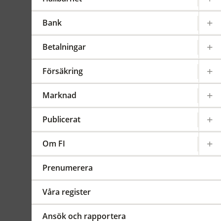
vissa finansiella
företag
Bank
Gäller från 2024-07-01
FFFS
Betalningar
2023:12
Försäkring
Sammanfattning
Ändringarna innebär att
Marknad
clearingbolag, filialer till
utländska clearingbolag och
Publicerat
deras ägare omfattas av
föreskrifternas
Om FI
tillämpningsområde.
Därutöver görs vissa
Prenumerera
språkliga och redaktionella
ändringar för att rätta
Våra register
felaktiga hänvisningar i 6 §
och i bilaga 1 b.
ändr. FFFS
Ansök och rapportera
2024:12