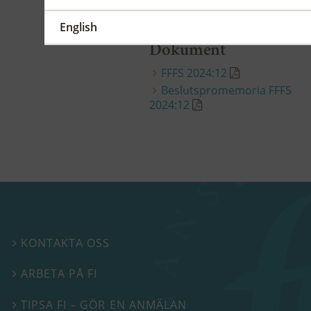
English
Dokument
FFFS 2024:12
Beslutspromemoria FFFS
2024:12
KONTAKTA OSS

ARBETA PÅ FI

TIPSA FI – GÖR EN ANMÄLAN
