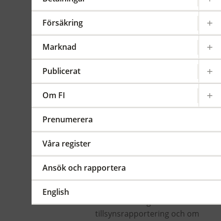
kapitalbehov.
Försäkring
Gäller från 2024-12-30
Sammanfattning
Marknad
FI upphäver föreskrifterna med
Publicerat
anledning av att ett institut ska
lämna in uppgifter om sitt
samlade kapitalkrav enligt
Om FI
kommissionens
genomförandeförordning (EU)
Prenumerera
2021/451 av den 17 december
2020 om tekniska
Våra register
genomförandestandarder för
tillämpningen av
Ansök och rapportera
Europaparlamentets och
rådets förordning (EU) nr
English
575/2013 vad gäller instituts
tillsynsrapportering och om