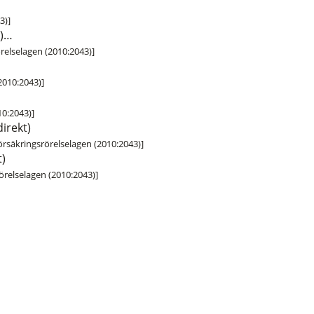
3)]
t)…
rörelselagen (2010:2043)]
(2010:2043)]
10:2043)]
irekt)
försäkringsrörelselagen (2010:2043)]
t)
rörelselagen (2010:2043)]