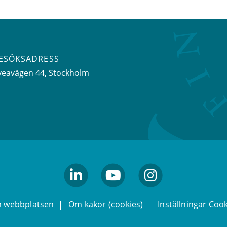
ESÖKSADRESS
veavägen 44
, Stockholm
linkedin
youtube
Instagram
 webbplatsen
Om kakor (cookies)
Inställningar Coo