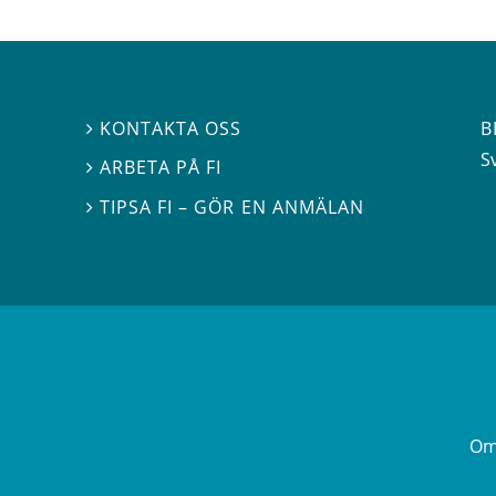
B
KONTAKTA OSS

S
ARBETA PÅ FI

TIPSA FI – GÖR EN ANMÄLAN

Om