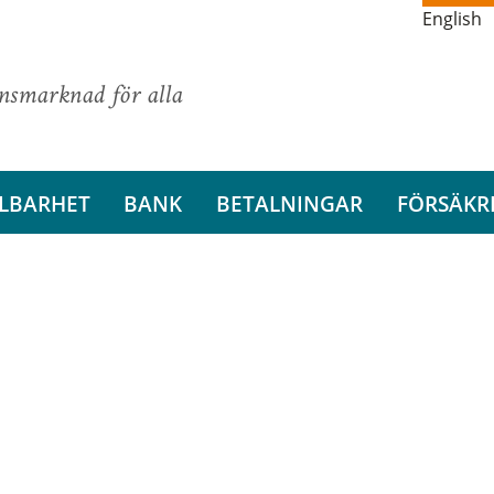
English
ansmarknad för alla
LBARHET
BANK
BETALNINGAR
FÖRSÄKR