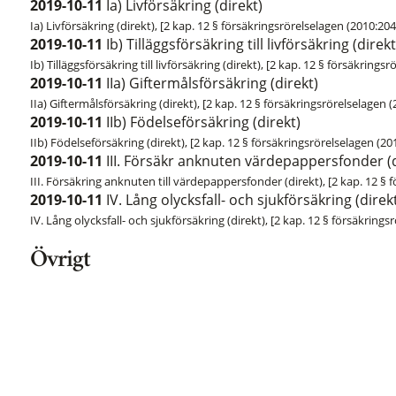
2019-10-11
Ia) Livförsäkring (direkt)
Ia) Livförsäkring (direkt), [2 kap. 12 § försäkringsrörelselagen (2010:204
2019-10-11
Ib) Tilläggsförsäkring till livförsäkring (direk
Ib) Tilläggsförsäkring till livförsäkring (direkt), [2 kap. 12 § försäkrings
2019-10-11
IIa) Giftermålsförsäkring (direkt)
IIa) Giftermålsförsäkring (direkt), [2 kap. 12 § försäkringsrörelselagen 
2019-10-11
IIb) Födelseförsäkring (direkt)
IIb) Födelseförsäkring (direkt), [2 kap. 12 § försäkringsrörelselagen (20
2019-10-11
III. Försäkr anknuten värdepappersfonder (d
III. Försäkring anknuten till värdepappersfonder (direkt), [2 kap. 12 § 
2019-10-11
IV. Lång olycksfall- och sjukförsäkring (direk
IV. Lång olycksfall- och sjukförsäkring (direkt), [2 kap. 12 § försäkrings
Övrigt