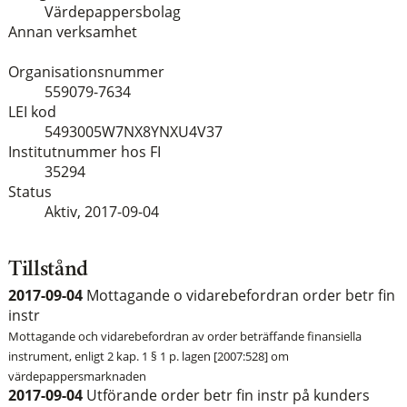
Värdepappersbolag
Annan verksamhet
Organisationsnummer
559079-7634
LEI kod
5493005W7NX8YNXU4V37
Institutnummer hos FI
35294
Status
Aktiv,
2017-09-04
Tillstånd
2017-09-04
Mottagande o vidarebefordran order betr fin
instr
Mottagande och vidarebefordran av order beträffande finansiella
instrument, enligt 2 kap. 1 § 1 p. lagen [2007:528] om
värdepappersmarknaden
2017-09-04
Utförande order betr fin instr på kunders