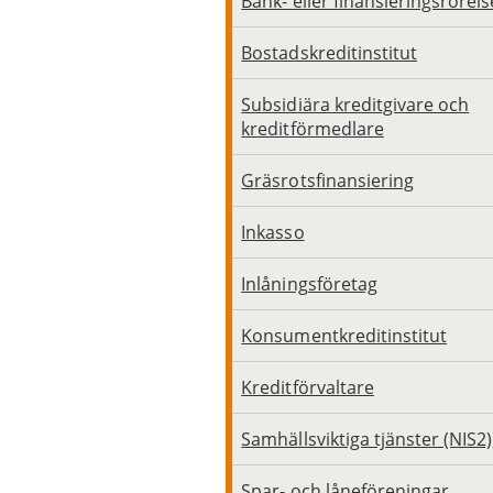
Bank- eller finansieringsrörels
Bostadskreditinstitut
Subsidiära kreditgivare och
kreditförmedlare
Gräsrotsfinansiering
Inkasso
Inlåningsföretag
Konsumentkreditinstitut
Kreditförvaltare
Samhällsviktiga tjänster (NIS2)
Spar- och låneföreningar