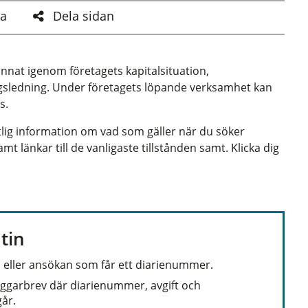
a
Dela sidan
annat igenom företagets kapitalsituation,
gsledning. Under företagets löpande verksamhet kan
s.
tlig information om vad som gäller när du söker
amt länkar till de vanligaste tillstånden samt. Klicka dig
tin
n eller ansökan som får ett diarienummer.
läggarbrev där diarienummer, avgift och
år.