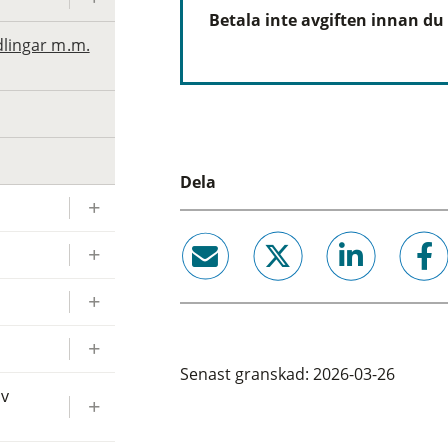
Betala inte avgiften innan du 
dlingar m.m.
Dela
email
twitter
linkedin
facebook
Senast granskad: 2026-03-26
av