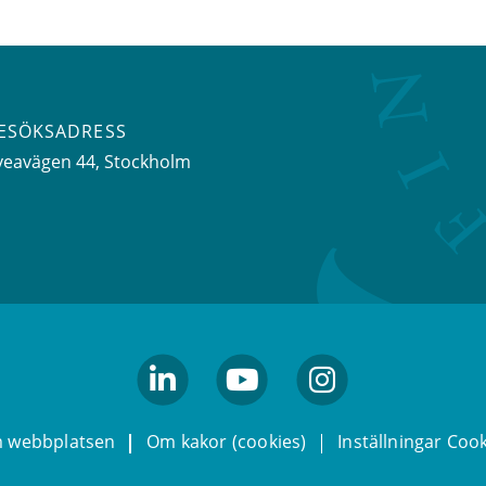
ESÖKSADRESS
veavägen 44
, Stockholm
linkedin
youtube
Instagram
 webbplatsen
Om kakor (cookies)
Inställningar Coo