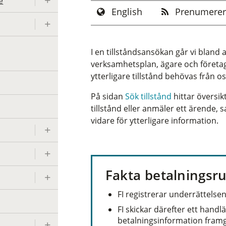
e
English
Prenumerer
I en tillståndsansökan går vi bland 
verksamhetsplan, ägare och företa
ytterligare tillstånd behövas från os
På sidan
Sök tillstånd
hittar översik
tillstånd eller anmäler ett ärende, s
vidare för ytterligare information.
Fakta betalningsru
FI registrerar underrättelse
FI skickar därefter ett hand
betalningsinformation framg