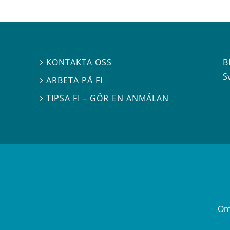
B
KONTAKTA OSS

S
ARBETA PÅ FI

TIPSA FI – GÖR EN ANMÄLAN

Om