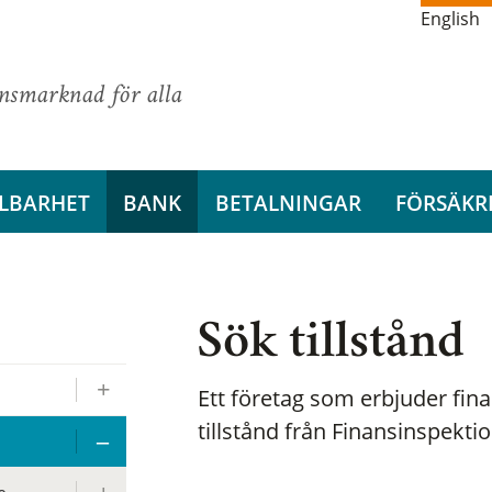
English
ansmarknad för alla
LBARHET
BANK
BETALNINGAR
FÖRSÄKR
Sök tillstånd
Ett företag som erbjuder fina
tillstånd från Finansinspekti