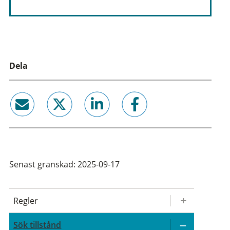
Dela
email
twitter
linkedin
facebook
Senast granskad: 2025-09-17
Regler
Sök tillstånd