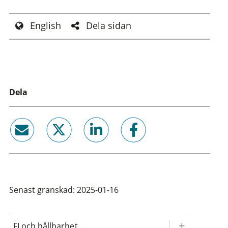
English
Dela sidan
Dela
email
twitter
linkedin
facebook
Senast granskad: 2025-01-16
FI och hållbarhet