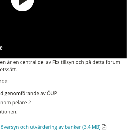
 är en central del av FI:s tillsyn och på detta forum
etssätt.
nde:
 vid genomförande av ÖUP
inom pelare 2
ationen.
d översyn och utvärdering av banker (3,4 MB)