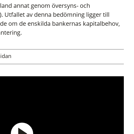
r bland annat genom översyns- och
 Utfallet av denna bedömning ligger till
ande om de enskilda bankernas kapitalbehov,
antering.
sidan