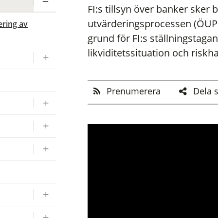
FI:s tillsyn över banker ske
utvärderingsprocessen (ÖUP).
ering av
grund för FI:s ställningstag
likviditetssituation och riskh
Prenumerera
Dela 