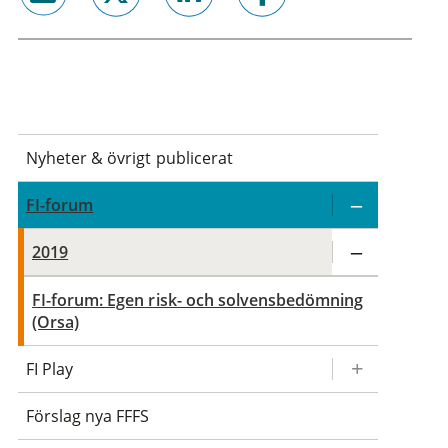
email
twitter
linkedin
facebook
Nyheter & övrigt publicerat
FI-forum
2019
FI-forum: Egen risk- och solvensbedömning
(Orsa)
FI Play
Förslag nya FFFS