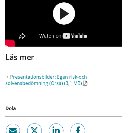
Läs mer
Presentationsbilder: Egen risk-och
solvensbedömning (Orsa) (3,1 MB)
Dela