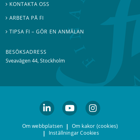
KONTAKTA OSS

ARBETA PÅ FI

TIPSA FI – GÖR EN ANMÄLAN

BESÖKSADRESS
Sveavägen 44
, Stockholm
linkedin
youtube
Instagram
Om webbplatsen
Om kakor (cookies)
Inställningar Cookies