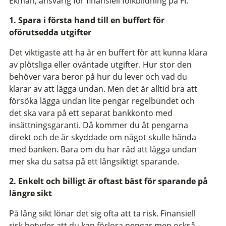
Ekman, ansvarig för finansiell folkbildning på FI.
1. Spara i första hand till en buffert för
oförutsedda utgifter
Det viktigaste att ha är en buffert för att kunna klara
av plötsliga eller oväntade utgifter. Hur stor den
behöver vara beror på hur du lever och vad du
klarar av att lägga undan. Men det är alltid bra att
försöka lägga undan lite pengar regelbundet och
det ska vara på ett separat bankkonto med
insättningsgaranti. Då kommer du åt pengarna
direkt och de är skyddade om något skulle hända
med banken. Bara om du har råd att lägga undan
mer ska du satsa på ett långsiktigt sparande.
2. Enkelt och billigt är oftast bäst för sparande på
längre sikt
På lång sikt lönar det sig ofta att ta risk. Finansiell
risk betyder att du kan förlora pengar men också