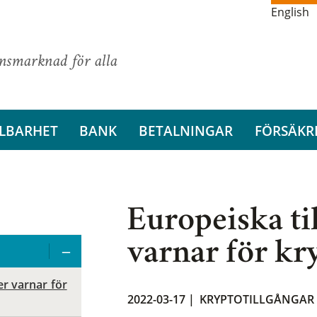
English
ansmarknad för alla
LBARHET
BANK
BETALNINGAR
FÖRSÄKR
Europeiska t
varnar för kr
r varnar för
2022-03-17 |
KRYPTOTILLGÅNGAR