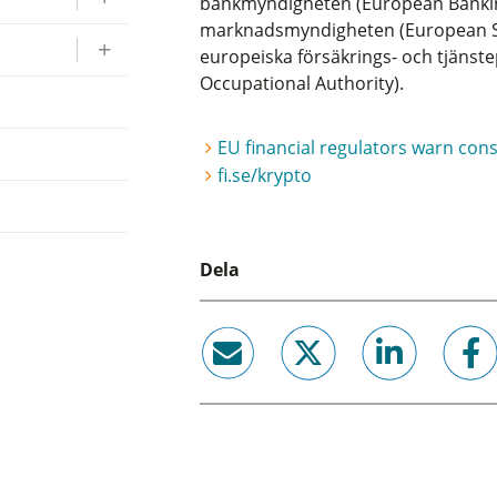
bankmyndigheten (European Bankin
marknadsmyndigheten (European Se
europeiska försäkrings- och tjäns
Occupational Authority).
EU financial regulators warn con
fi.se/krypto
Dela
email
twitter
linkedin
facebook