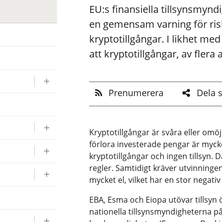
EU:s finansiella tillsynsmyn
en gemensam varning för ris
kryptotillgångar. I likhet m
att kryptotillgångar, av fler
Prenumerera
Dela 
Kryptotillgångar är svåra eller omöjli
förlora investerade pengar är mycket 
kryptotillgångar och ingen tillsyn.
regler. Samtidigt kräver utvinningen
mycket el, vilket har en stor negati
EBA, Esma och Eiopa utövar tillsyn 
nationella tillsynsmyndigheterna på