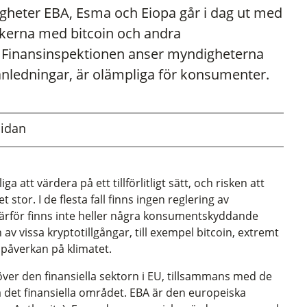
digheter EBA, Esma och Eiopa går i dag ut med
kerna med bitcoin och andra
ed Finansinspektionen anser myndigheterna
a anledningar, är olämpliga för konsumenter.
sidan
ga att värdera på ett tillförlitligt sätt, och risken att
stor. I de flesta fall finns ingen reglering av
 Därför finns inte heller några konsumentskyddande
 av vissa kryptotillgångar, till exempel bitcoin, extremt
v påverkan på klimatet.
över den finansiella sektorn i EU, tillsammans med de
 det finansiella området. EBA är den europeiska