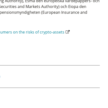
g Authority), Esma den europeiska värdepappers- och
curities and Markets Authority) och Eiopa den
tepensionsmyndigheten (European Insurance and
sumers on the risks of crypto-assets