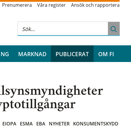
Prenumerera
Våra register
Ansök och rapportera
ING
MARKNAD
PUBLICERAT
OM FI
illsynsmyndigheter
yptotillgångar
EIOPA
ESMA
EBA
NYHETER
KONSUMENTSKYDD