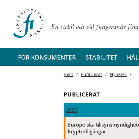
En stabil och väl fungerande fin
FÖR KONSUMENTER
STABILITET
HÅL
Hem
Publicerat
Nyheter
PUBLICERAT
2022
Europeiska tillsynsmyndighete
kryptotillgångar