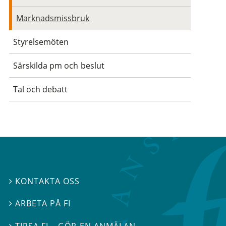
Marknadsmissbruk
Styrelsemöten
Särskilda pm och beslut
Tal och debatt
KONTAKTA OSS

ARBETA PÅ FI

TIPSA FI – GÖR EN ANMÄLAN
