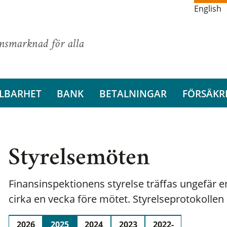
English
ansmarknad för alla
LBARHET
BANK
BETALNINGAR
FÖRSÄKR
Styrelsemöten
Finansinspektionens styrelse träffas ungefär 
cirka en vecka före mötet. Styrelseprotokollen 
2026
2025
2024
2023
2022-