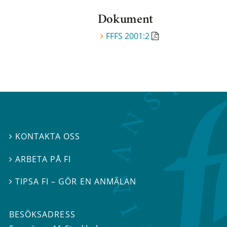
Dokument
FFFS 2001:2
KONTAKTA OSS

ARBETA PÅ FI

TIPSA FI – GÖR EN ANMÄLAN

BESÖKSADRESS