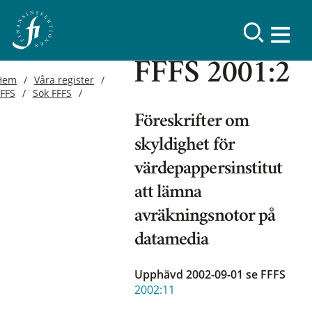
FFFS 2001:2
Hem
Våra register
FFFS
Sök FFFS
Föreskrifter om
skyldighet för
värdepappersinstitut
att lämna
avräkningsnotor på
datamedia
Upphävd 2002-09-01
se FFFS
2002:11