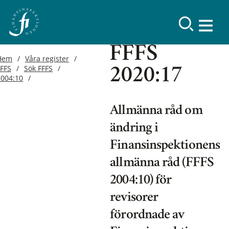
FFFS
Hem
Våra register
FFFS
Sök FFFS
2020:17
2004:10
Allmänna råd om
ändring i
Finansinspektionens
allmänna råd (FFFS
2004:10) för
revisorer
förordnade av