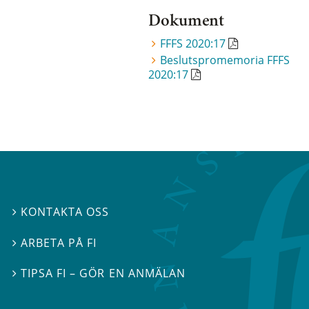
Dokument
FFFS 2020:17
Beslutspromemoria FFFS
2020:17
KONTAKTA OSS

ARBETA PÅ FI

TIPSA FI – GÖR EN ANMÄLAN
