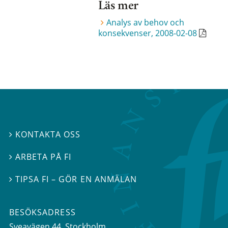
Läs mer
Analys av behov och
konsekvenser, 2008-02-08
KONTAKTA OSS

ARBETA PÅ FI

TIPSA FI – GÖR EN ANMÄLAN

BESÖKSADRESS
Sveavägen 44
, Stockholm