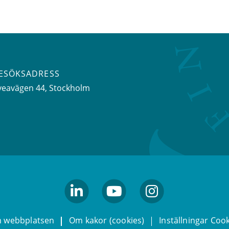
ESÖKSADRESS
veavägen 44
, Stockholm
linkedin
youtube
Instagram
 webbplatsen
Om kakor (cookies)
Inställningar Coo