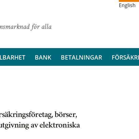
English
ansmarknad för alla
LBARHET
BANK
BETALNINGAR
FÖRSÄKR
säkringsföretag, börser,
 utgivning av elektroniska