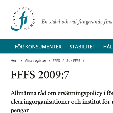
En stabil och väl fungerande fin
FÖR KONSUMENTER
STABILITET
HÅL
Hem
Våra register
FFFS
Sök FFFS
FFFS 2009:7
Allmänna råd om ersättningspolicy i för
clearingorganisationer och institut för
pengar