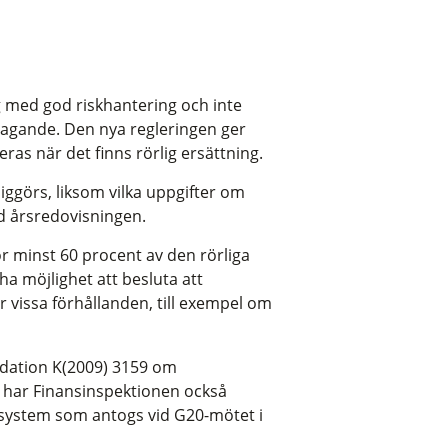
g med god riskhantering och inte
ktagande. Den nya regleringen ger
ras när det finns rörlig ersättning.
liggörs, liksom vilka uppgifter om
d årsredovisningen.
ör minst 60 procent av den rörliga
ha möjlighet att besluta att
er vissa förhållanden, till exempel om
ation K(2009) 3159 om
t har Finansinspektionen också
ssystem som antogs vid G20-mötet i