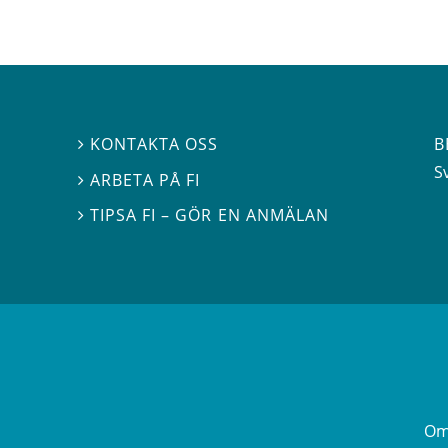
B
KONTAKTA OSS

S
ARBETA PÅ FI

TIPSA FI – GÖR EN ANMÄLAN

Om