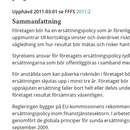
Upphävd 2011-03-01
se FFFS
2011:2
Sammanfattning
Företagen bör ha en ersättningspolicy som är förenli
uppmuntrar till kortsiktiga vinster och överdrivet ris
vägledning om hur resultat bör mätas och risker hante
Styrelsens ansvar för företagets ersättningspolicy tyd
ersättningarna som bör offentliggöras i samband me
För anställda som kan påverka risknivån i företaget b
ersättningen skjutas upp i minst tre år. Företaget bör 
uppskjuten ersättning faller bort helt eller delvis und
företaget resultat försämrats väsentligen.
Regleringen bygger på EU-kommissionens rekommend
ersättningspolicy inom finanstjänstesektorn. I arbete
genomfört de globala principer för sunda ersättning
september 2009.