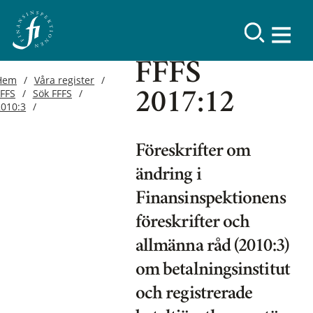
FFFS
Hem
Våra register
FFFS
Sök FFFS
2017:12
2010:3
Föreskrifter om
ändring i
Finansinspektionens
föreskrifter och
allmänna råd (2010:3)
om betalningsinstitut
och registrerade