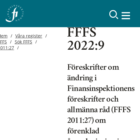
FFFS
Hem
Våra register
FFFS
Sök FFFS
2022:9
2011:27
Föreskrifter om
ändring i
Finansinspektionens
föreskrifter och
allmänna råd (FFFS
2011:27) om
förenklad