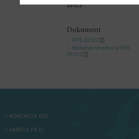
2012:2
Dokument
FFFS 2012:2
Beslutspromemoria FFFS
2012:2
KONTAKTA OSS

ARBETA PÅ FI
