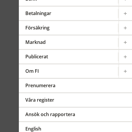
gäller försäkring
och tjänstepension
Betalningar
Gäller från 2012-07-01
FFFS
Försäkring
2011:39
Marknad
Sammanfattning
Ändringarna innebär att
Publicerat
kraven på
försäkringsföretagen utökas
Om FI
något när det gäller att
lämna information innan
Prenumerera
fondförsäkring eller
depåförsäkring meddelas. I
Våra register
övrigt är ändringarna
redaktionella och avser att
Ansök och rapportera
förtydliga och rätta några
skrivfel i
English
grundförfattningen.
ändr.