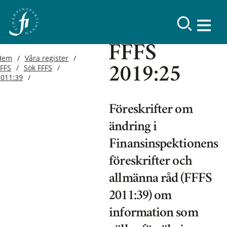
FFFS
Hem
Våra register
FFFS
Sök FFFS
2019:25
2011:39
Föreskrifter om
ändring i
Finansinspektionens
föreskrifter och
allmänna råd (FFFS
2011:39) om
information som