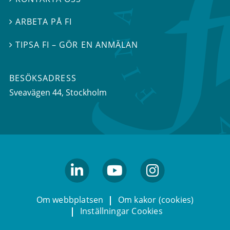
ARBETA PÅ FI

TIPSA FI – GÖR EN ANMÄLAN

BESÖKSADRESS
Sveavägen 44
, Stockholm
linkedin
youtube
Instagram
Om webbplatsen
Om kakor (cookies)
Inställningar Cookies