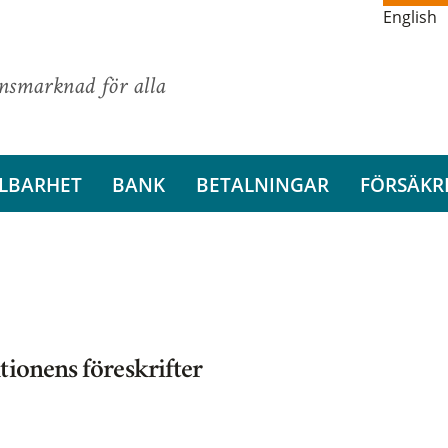
English
ansmarknad för alla
LBARHET
BANK
BETALNINGAR
FÖRSÄKR
tionens föreskrifter