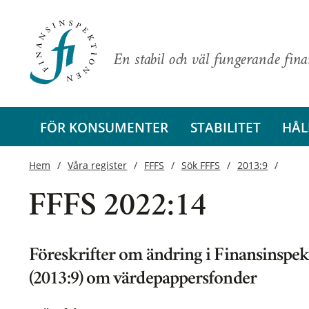
En stabil och väl fungerande fin
FÖR KONSUMENTER
STABILITET
HÅL
Hem
Våra register
FFFS
Sök FFFS
2013:9
FFFS 2022:14
Föreskrifter om ändring i Finansinspek
(2013:9) om värdepappersfonder