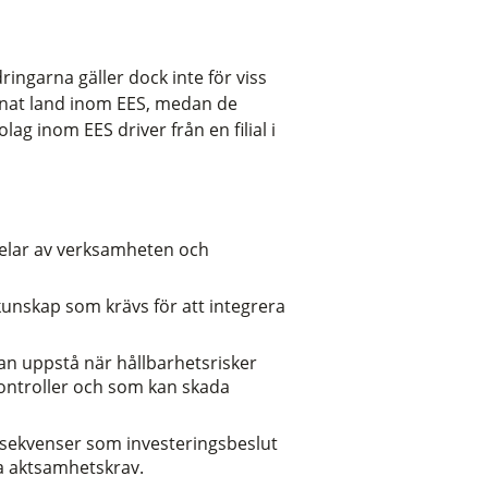
ingarna gäller dock inte för viss
annat land inom EES, medan de
ag inom EES driver från en filial i
 delar av verksamheten och
kunskap som krävs för att integrera
kan uppstå när hållbarhetsrisker
kontroller och som kan skada
onsekvenser som investeringsbeslut
ka aktsamhetskrav.