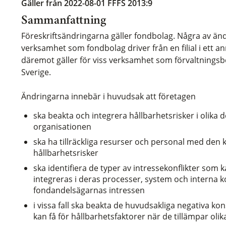
Gäller från 2022-08-01
FFFS 2013:9
Sammanfattning
Föreskriftsändringarna gäller fondbolag. Några av ändr
verksamhet som fondbolag driver från en filial i ett 
däremot gäller för viss verksamhet som förvaltningsbol
Sverige.
Ändringarna innebär i huvudsak att företagen
ska beakta och integrera hållbarhetsrisker i olika
organisationen
ska ha tillräckliga resurser och personal med den 
hållbarhetsrisker
ska identifiera de typer av intressekonflikter som 
integreras i deras processer, system och interna 
fondandelsägarnas intressen
i vissa fall ska beakta de huvudsakliga negativa k
kan få för hållbarhetsfaktorer när de tillämpar oli