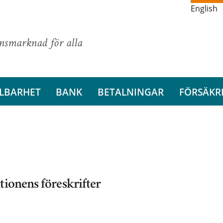
English
ansmarknad för alla
LBARHET
BANK
BETALNINGAR
FÖRSÄKR
tionens föreskrifter