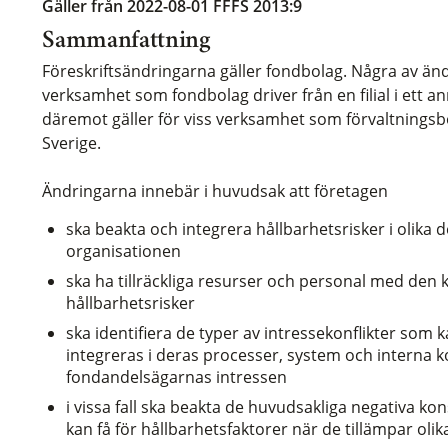
Gäller från 2022-08-01
FFFS 2013:9
Sammanfattning
Föreskriftsändringarna gäller fondbolag. Några av ändr
verksamhet som fondbolag driver från en filial i ett 
däremot gäller för viss verksamhet som förvaltningsbol
Sverige.
Ändringarna innebär i huvudsak att företagen
ska beakta och integrera hållbarhetsrisker i olika
organisationen
ska ha tillräckliga resurser och personal med den 
hållbarhetsrisker
ska identifiera de typer av intressekonflikter som 
integreras i deras processer, system och interna 
fondandelsägarnas intressen
i vissa fall ska beakta de huvudsakliga negativa k
kan få för hållbarhetsfaktorer när de tillämpar oli