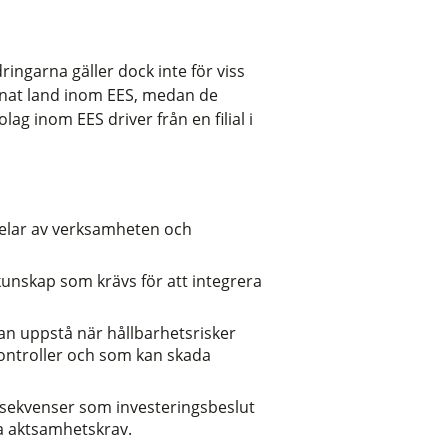
ingarna gäller dock inte för viss
annat land inom EES, medan de
ag inom EES driver från en filial i
 delar av verksamheten och
kunskap som krävs för att integrera
kan uppstå när hållbarhetsrisker
kontroller och som kan skada
onsekvenser som investeringsbeslut
ka aktsamhetskrav.