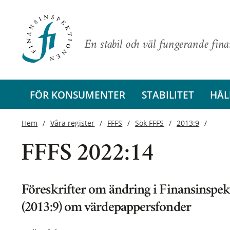
En stabil och väl fungerande fin
FÖR KONSUMENTER
STABILITET
HÅL
Hem
Våra register
FFFS
Sök FFFS
2013:9
FFFS 2022:14
Föreskrifter om ändring i Finansinspek
(2013:9) om värdepappersfonder