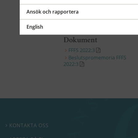
Ändringarna träder i kraft
den 8 mars 2022.
ändr.
Ansök och rapportera
2022:3
English
Dokument
FFFS 2022:3
Beslutspromemoria FFFS
2022:3
KONTAKTA OSS
