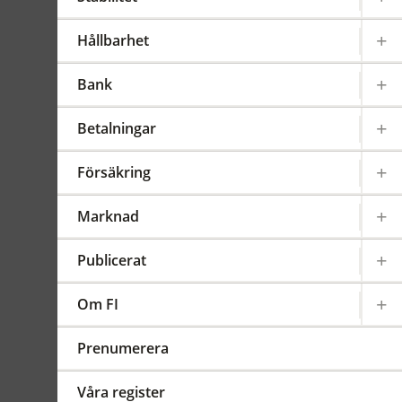
2013:9
Hållbarhet
Sammanfattning
Enligt FI:s föreskrifter om
Bank
värdepappersfonder
(fondföreskrifterna) ska
Betalningar
fondbolag tillämpa delar av
FI:s föreskrifter om
Försäkring
värdepappersrörelse
(värdepappersföreskrifterna).
Marknad
Eftersom ändringar har
gjorts i
Publicerat
värdepappersföreskrifternas
bestämmelser om
ersättningar till eller från
Om FI
tredjepart, behöver även
hänvisningarna i
Prenumerera
fondföreskrifterna ändras.
Våra register