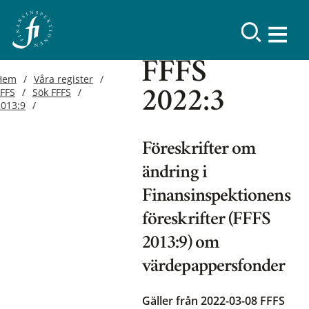
FFFS
Hem
Våra register
FFFS
Sök FFFS
2022:3
2013:9
Föreskrifter om
ändring i
Finansinspektionens
föreskrifter (FFFS
2013:9) om
värdepappersfonder
Gäller från 2022-03-08
FFFS