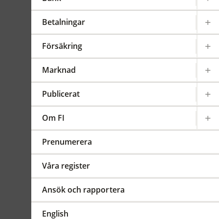
ränta på
bostadskrediter
Betalningar
Gäller från 2023-09-01
FFFS
Försäkring
2015:1
Marknad
Sammanfattning
Föreskrifterna ändras så att
Publicerat
termer och uttryck ska ha
samma betydelse som i
Om FI
bland annat
Finansinspektionens
Prenumerera
allmänna råd (FFFS 2023:20)
om krediter i
Våra register
konsumentförhållanden.
Ändringarna gäller från den
Ansök och rapportera
1 september 2023.
ändr.
2023:19
English