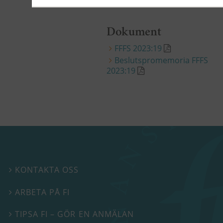
Dokument
FFFS 2023:19
Beslutspromemoria FFFS
2023:19
KONTAKTA OSS

ARBETA PÅ FI

TIPSA FI – GÖR EN ANMÄLAN
