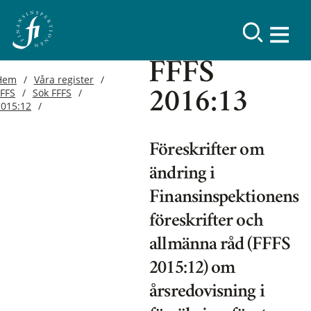
FFFS
Hem
Våra register
FFFS
Sök FFFS
2016:13
2015:12
Föreskrifter om
ändring i
Finansinspektionens
föreskrifter och
allmänna råd (FFFS
2015:12) om
årsredovisning i