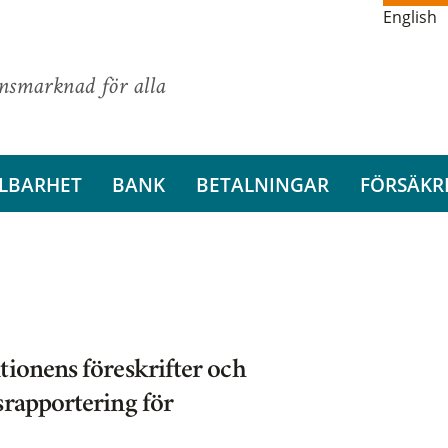
English
ansmarknad för alla
LBARHET
BANK
BETALNINGAR
FÖRSÄKR
tionens föreskrifter och
srapportering för