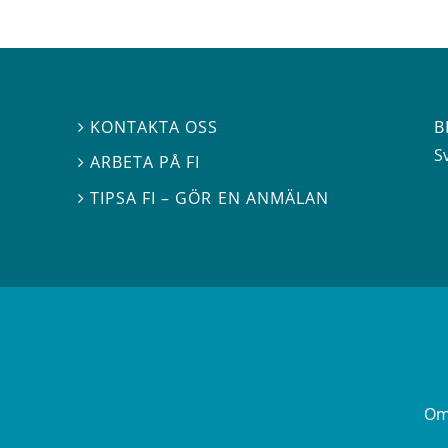
B
KONTAKTA OSS

S
ARBETA PÅ FI

TIPSA FI – GÖR EN ANMÄLAN

Om