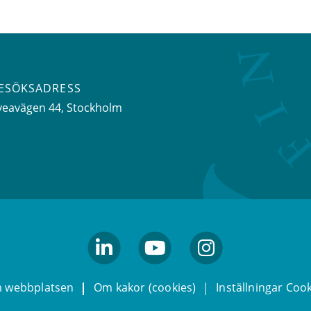
ESÖKSADRESS
veavägen 44
, Stockholm
linkedin
youtube
Instagram
 webbplatsen
Om kakor (cookies)
Inställningar Coo