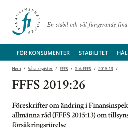
En stabil och väl fungerande fin
FÖR KONSUMENTER
STABILITET
HÅL
Hem
Våra register
FFFS
Sök FFFS
2015:13
FFFS 2019:26
Föreskrifter om ändring i Finansinspek
allmänna råd (FFFS 2015:13) om tillsyn
försäkringsrörelse