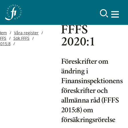
FFFS
Hem
Våra register
FFFS
Sök FFFS
2020:1
2015:8
Föreskrifter om
ändring i
Finansinspektionens
föreskrifter och
allmänna råd (FFFS
2015:8) om
försäkringsrörelse