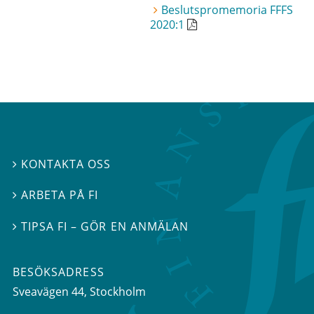
Beslutspromemoria FFFS
2020:1
KONTAKTA OSS

ARBETA PÅ FI

TIPSA FI – GÖR EN ANMÄLAN

BESÖKSADRESS
Sveavägen 44
, Stockholm